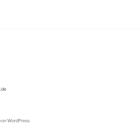
l.de
t von WordPress