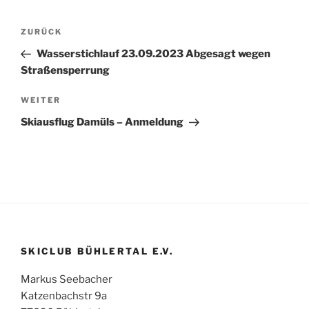
Beitragsnavigation
Vorheriger
ZURÜCK
Beitrag
Wasserstichlauf 23.09.2023 Abgesagt wegen
Straßensperrung
Nächster
WEITER
Beitrag
Skiausflug Damüls – Anmeldung
SKICLUB BÜHLERTAL E.V.
Markus Seebacher
Katzenbachstr 9a