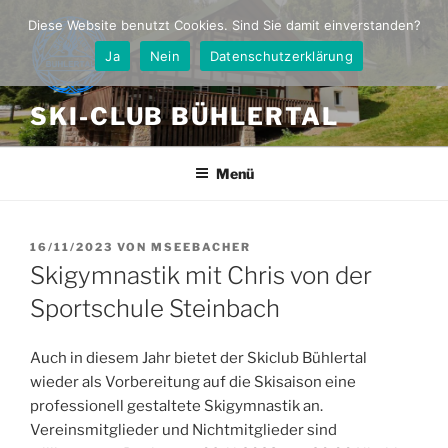
Zum
Diese Website benutzt Cookies. Sind Sie damit einverstanden?
Inhalt
Ja
Nein
Datenschutzerklärung
springen
SKI-CLUB BÜHLERTAL
Menü
VERÖFFENTLICHT
16/11/2023
VON
MSEEBACHER
AM
Skigymnastik mit Chris von der
Sportschule Steinbach
Auch in diesem Jahr bietet der Skiclub Bühlertal
wieder als Vorbereitung auf die Skisaison eine
professionell gestaltete Skigymnastik an.
Vereinsmitglieder und Nichtmitglieder sind